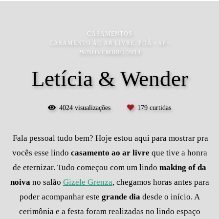
CASAMENTOS
CASAMENTO AO AR LIVRE, POÁ - SP
29/NOVEMBRO/2018
Letícia & Wender
4024
visualizações
179
curtidas
Fala pessoal tudo bem? Hoje estou aqui para mostrar pra
vocês esse lindo
casamento ao ar livre
que tive a honra
de eternizar. Tudo começou com um lindo
making of da
noiva
no salão
Gizele Grenza
, chegamos horas antes para
poder acompanhar este
grande dia
desde o início. A
cerimônia e a festa foram realizadas no lindo espaço